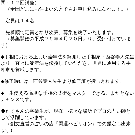
間・１２回講座）
（全国どこにお住まいの方でもお申し込みになれます。）
定員は１４名。
先着順で定員となり次第、募集を終了いたします。
（募集開始の平成２９年４月２０日より、受け付けていま
す）
◆手相における正しい流年法を発見した手相家・西谷泰人先生
より、直々に流年法を伝授していただき、世界に通用する手
相家を養成します。
◆修了時には、西谷泰人先生より修了証が授与されます。
◆一生使える高度な手相の技術をマスターできる、またとない
チャンスです。
◆たくさんの卒業生が、現在、様々な場所でプロの占い師と
して活躍しています。
（創文直営の占いの店『開運パビリオン』での鑑定も出来
ます）