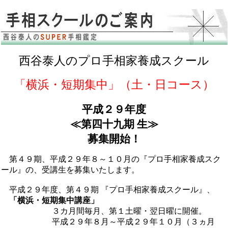
西谷泰人のプロ手相家養成スクール
「横浜・短期集中」（土・日コース）
平成２９年度
≪第四十九期 生≫
募集開始！
第４９期、平成２９年８～１０月の『プロ手相家養成スク
ール』の、受講生を募集いたします。
平成２９年度、第４９期 『プロ手相家養成スクール』、
「横浜・短期集中講座」
３カ月間毎月、第１土曜・翌日曜に開催。
平成２９年８月～平成２９年１０月（３ヵ月