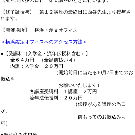
【流年法伝授の日】 第６講座のときに行います。
【修了証授与】 第１２講座の最終日に西谷先生より授与さ
れます。
【開催場所】 横浜・創文オフィス
＜横浜鑑定オフィスへのアクセス方法＞
●【受講料（入学金・流年伝授料含む）】
全６４万円 （全額前払い可）
内訳：入学金 ２０万円
（開始前日に当たる10月7日までのお
振込を
お願いいたします）
各講座受講料：１講座 ２万円
流年法伝授料：２０万円
（伝授がある講座の当日
か、
前もってのお振込みも
可）
●振り込み先口座