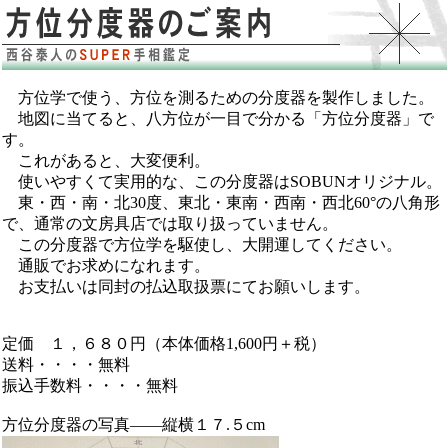
方位学で使う、方位を測るための分度器を製作しました。
地図に当てると、八方位が一目で分かる「方位分度器」で
す。
これがあると、大変便利。
使いやすくて実用的な、この分度器はSOBUNオリジナル。
東・西・南・北30度、東北・東南・西南・西北60°の八角形
で、通常の文房具店では取り扱っていません。
この分度器で方位学を駆使し、大開運してください。
通販でお求めになれます。
お支払いは同封の払込取扱票にてお願いします。
定価 １，６８０円（本体価格1,600円＋税）
送料・・・・無料
振込手数料・・・・無料
方位分度器の写真――縦横１７.５cm