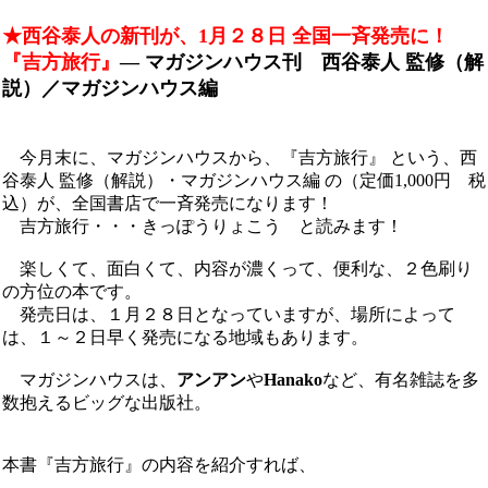
★西谷泰人の新刊が、1月２８日 全国一斉発売に！
『吉方旅行』
― マガジンハウス刊 西谷泰人 監修（解
説）／マガジンハウス編
今月末に、マガジンハウスから、『吉方旅行』 という、西
谷泰人 監修（解説）・マガジンハウス編 の（定価1,000円 税
込）が、全国書店で一斉発売になります！
吉方旅行・・・きっぽうりょこう と読みます！
楽しくて、面白くて、内容が濃くって、便利な、２色刷り
の方位の本です。
発売日は、１月２８日となっていますが、場所によって
は、１～２日早く発売になる地域もあります。
マガジンハウスは、
アンアン
や
Hanako
など、有名雑誌を多
数抱えるビッグな出版社。
本書『吉方旅行』の内容を紹介すれば、