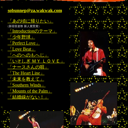
sobunnep@za.wakwak.com
「あの頃に帰りたい」
（新宿音楽祭 新人賞受賞）
「Introductionのテーマ」
「少年野球」
「Perfect Love」
「Love Beat」
「へのへのもへじ」
「いそしぎ ＭＹ ＬＯＶＥ」
「ナースさんの唄」
「The Heart Line」
「未来を教えて」
「Southern Winds」
「Mounts of the Palm」
「結婚線がない！」