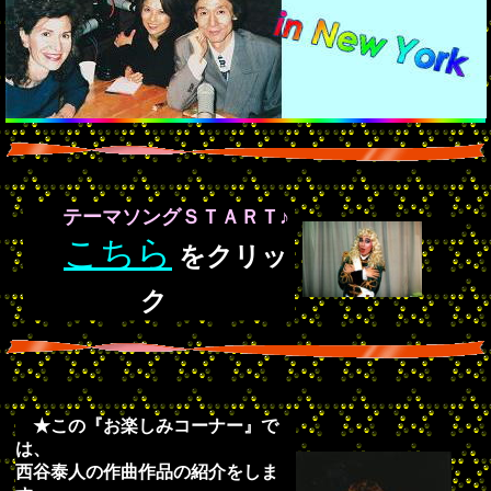
テーマソングＳＴＡＲＴ♪
こちら
をクリッ
ク
★
この『お楽しみコーナー』で
は、
西谷泰人の
作曲作品の紹介をしま